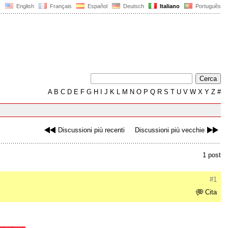
English
Français
Español
Deutsch
Italiano
Português
A
B
C
D
E
F
G
H
I
J
K
L
M
N
O
P
Q
R
S
T
U
V
W
X
Y
Z
#
Discussioni più recenti
Discussioni più vecchie
1 post
#1
Cita