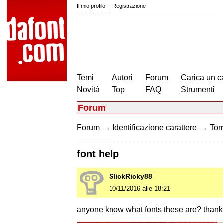
Il mio profilo
|
Registrazione
Temi
Autori
Forum
Carica un c
Novità
Top
FAQ
Strumenti
Forum
→
→
Forum
Identificazione carattere
Torn
font help
SlickRicky88
10/11/2016 alle 18:21
anyone know what fonts these are? thank