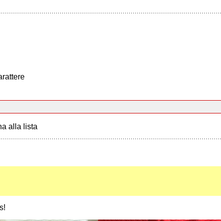
arattere
a alla lista
s!