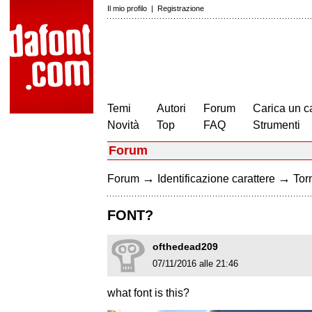
Il mio profilo
|
Registrazione
Temi
Autori
Forum
Carica un c
Novità
Top
FAQ
Strumenti
Forum
→
→
Forum
Identificazione carattere
Torn
FONT?
ofthedead209
07/11/2016 alle 21:46
what font is this?