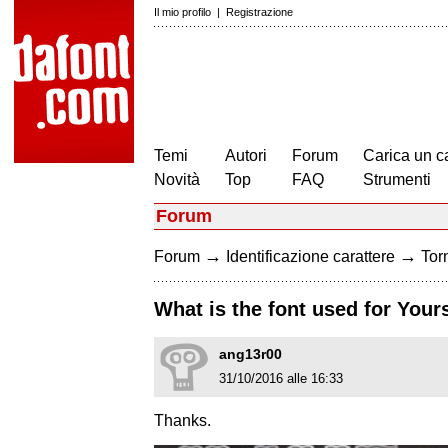
Il mio profilo
|
Registrazione
Temi
Autori
Forum
Carica un c
Novità
Top
FAQ
Strumenti
Forum
→
→
Forum
Identificazione carattere
Torn
What is the font used for Your
ang13r00
31/10/2016 alle 16:33
Thanks.