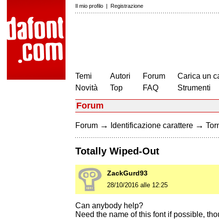
Il mio profilo
|
Registrazione
Temi
Autori
Forum
Carica un c
Novità
Top
FAQ
Strumenti
Forum
→
→
Forum
Identificazione carattere
Torn
Totally Wiped-Out
ZackGurd93
28/10/2016 alle 12:25
Can anybody help?
Need the name of this font if possible, tho