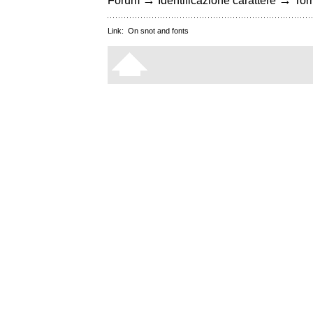
→
→
Forum
Identificazione carattere
Torn
Link:
On snot and fonts