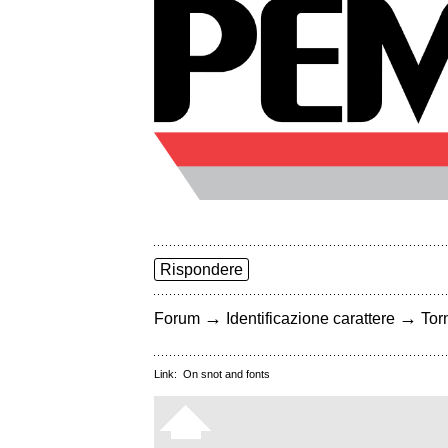
Rispondere
→
→
Forum
Identificazione carattere
Torn
Link:
On snot and fonts