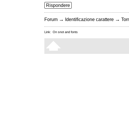
Rispondere
→
→
Forum
Identificazione carattere
Torn
Link:
On snot and fonts