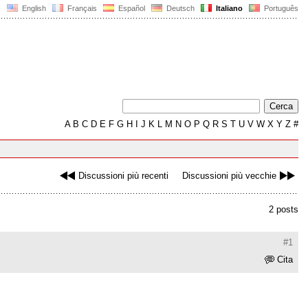
English
Français
Español
Deutsch
Italiano
Português
A
B
C
D
E
F
G
H
I
J
K
L
M
N
O
P
Q
R
S
T
U
V
W
X
Y
Z
#
Discussioni più recenti
Discussioni più vecchie
2 posts
#1
Cita