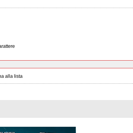
arattere
a alla lista