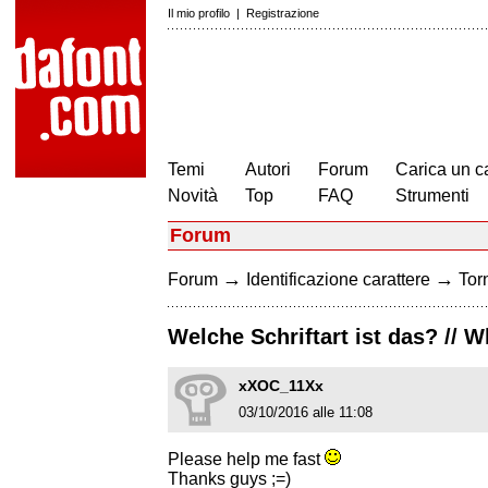
Il mio profilo
|
Registrazione
Temi
Autori
Forum
Carica un c
Novità
Top
FAQ
Strumenti
Forum
→
→
Forum
Identificazione carattere
Torn
Welche Schriftart ist das? // W
xXOC_11Xx
03/10/2016 alle 11:08
Please help me fast
Thanks guys ;=)