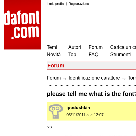
Il mio profilo
|
Registrazione
Temi
Autori
Forum
Carica un c
Novità
Top
FAQ
Strumenti
Forum
→
→
Forum
Identificazione carattere
Torn
please tell me what is the font
ipodushkin
05/11/2011 alle 12:07
??