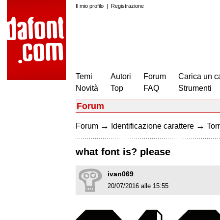
Il mio profilo
|
Registrazione
Temi
Autori
Forum
Carica un c
Novità
Top
FAQ
Strumenti
Forum
→
→
Forum
Identificazione carattere
Torn
what font is? please
ivan069
20/07/2016 alle 15:55