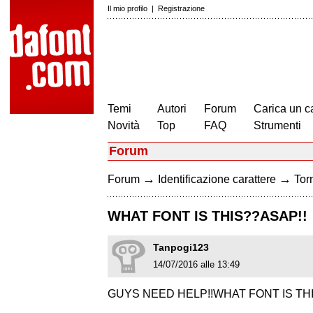
Il mio profilo
|
Registrazione
Temi
Autori
Forum
Carica un c
Novità
Top
FAQ
Strumenti
Forum
→
→
Forum
Identificazione carattere
Torn
WHAT FONT IS THIS??ASAP!!
Tanpogi123
14/07/2016 alle 13:49
GUYS NEED HELP!!WHAT FONT IS TH