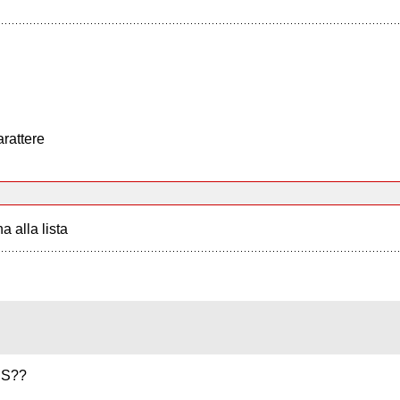
arattere
a alla lista
IS??