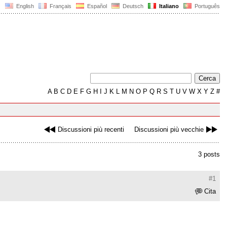
English
Français
Español
Deutsch
Italiano
Português
A
B
C
D
E
F
G
H
I
J
K
L
M
N
O
P
Q
R
S
T
U
V
W
X
Y
Z
#
Discussioni più recenti
Discussioni più vecchie
3 posts
#1
Cita