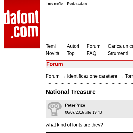
Il mio profilo
|
Registrazione
Temi
Autori
Forum
Carica un c
Novità
Top
FAQ
Strumenti
Forum
→
→
Forum
Identificazione carattere
Torn
National Treasure
PeterPrize
06/07/2016 alle 19:43
what kind of fonts are they?