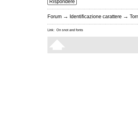
Rispondere
→
→
Forum
Identificazione carattere
Torn
Link:
On snot and fonts