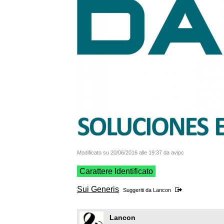
Modificato su 20/06/2016 alle 19:37 da avipc
Carattere Identificato
Sui Generis
Suggeriti da
Lancon
Lancon