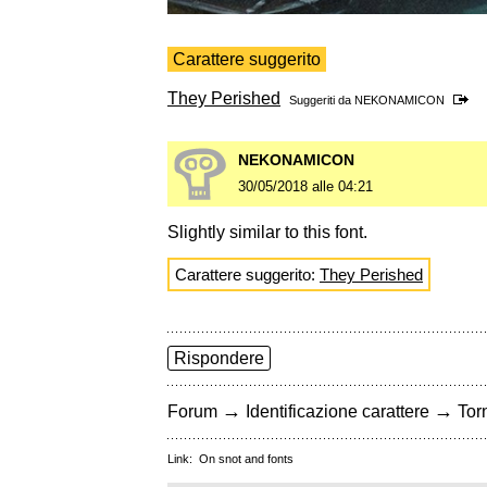
Carattere suggerito
They Perished
Suggeriti da
NEKONAMICON
NEKONAMICON
30/05/2018 alle 04:21
Slightly similar to this font.
Carattere suggerito:
They Perished
Rispondere
→
→
Forum
Identificazione carattere
Torn
Link:
On snot and fonts