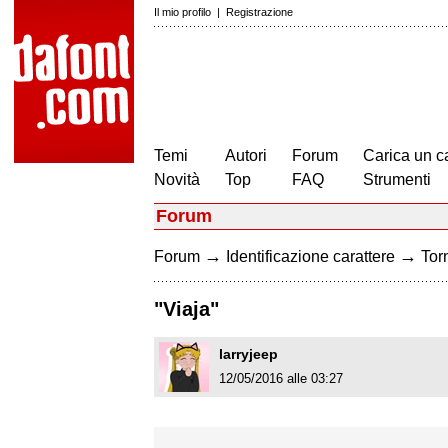
Il mio profilo
|
Registrazione
Temi
Autori
Forum
Carica un c
Novità
Top
FAQ
Strumenti
Forum
→
→
Forum
Identificazione carattere
Torn
"Viaja"
larryjeep
12/05/2016 alle 03:27