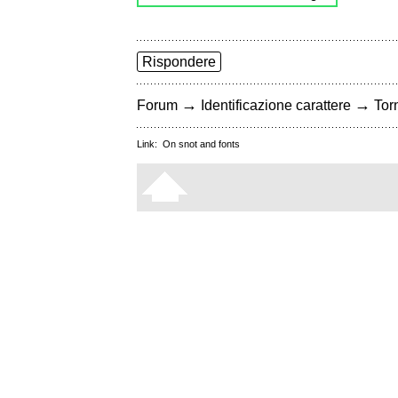
Rispondere
→
→
Forum
Identificazione carattere
Torn
Link:
On snot and fonts