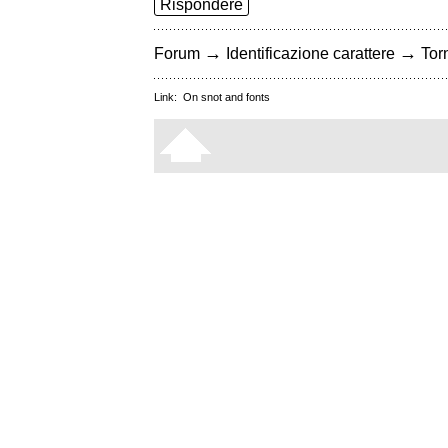
Rispondere
→
→
Forum
Identificazione carattere
Torn
Link:
On snot and fonts