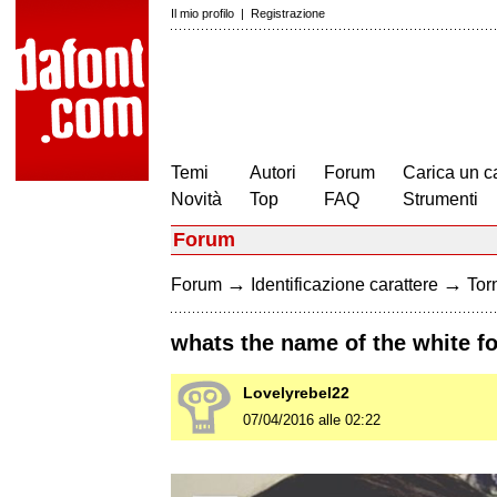
Il mio profilo
|
Registrazione
Temi
Autori
Forum
Carica un c
Novità
Top
FAQ
Strumenti
Forum
→
→
Forum
Identificazione carattere
Torn
whats the name of the white f
Lovelyrebel22
07/04/2016 alle 02:22