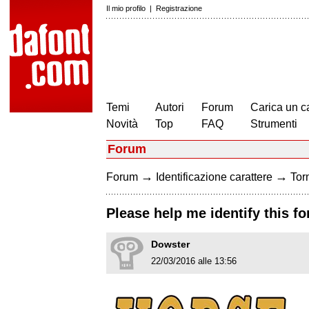
Il mio profilo
|
Registrazione
Temi
Autori
Forum
Carica un c
Novità
Top
FAQ
Strumenti
Forum
→
→
Forum
Identificazione carattere
Torn
Please help me identify this fo
Dowster
22/03/2016 alle 13:56