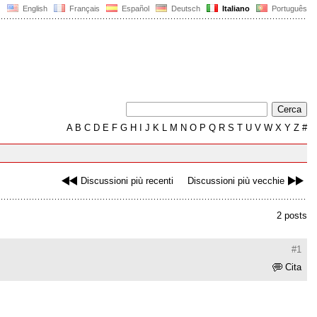
English
Français
Español
Deutsch
Italiano
Português
A
B
C
D
E
F
G
H
I
J
K
L
M
N
O
P
Q
R
S
T
U
V
W
X
Y
Z
#
Discussioni più recenti
Discussioni più vecchie
2 posts
#1
Cita