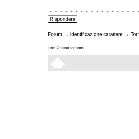
Rispondere
→
→
Forum
Identificazione carattere
Torn
Link:
On snot and fonts