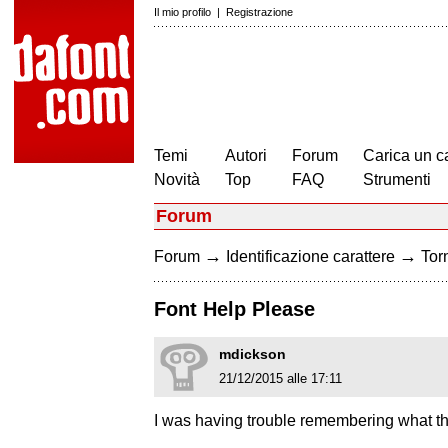
Il mio profilo
|
Registrazione
Temi
Autori
Forum
Carica un c
Novità
Top
FAQ
Strumenti
Forum
→
→
Forum
Identificazione carattere
Torn
Font Help Please
mdickson
21/12/2015 alle 17:11
I was having trouble remembering what thi