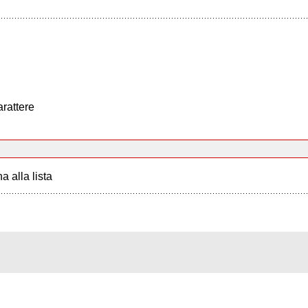
arattere
a alla lista