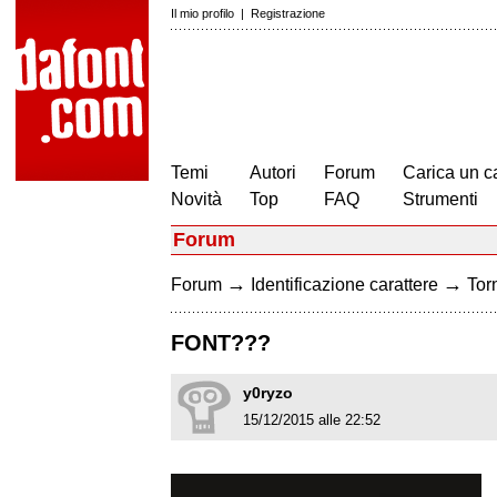
Il mio profilo
|
Registrazione
Temi
Autori
Forum
Carica un c
Novità
Top
FAQ
Strumenti
Forum
→
→
Forum
Identificazione carattere
Torn
FONT???
y0ryzo
15/12/2015 alle 22:52