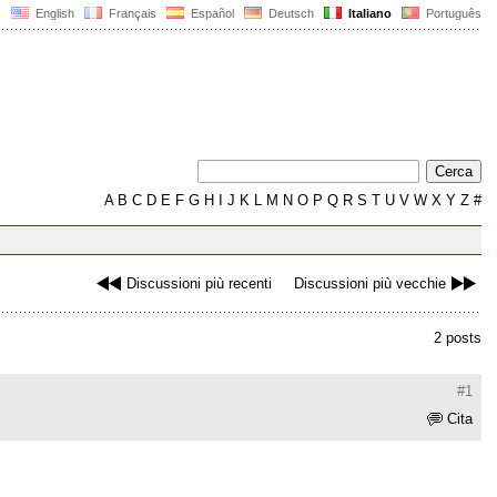
English
Français
Español
Deutsch
Italiano
Português
A
B
C
D
E
F
G
H
I
J
K
L
M
N
O
P
Q
R
S
T
U
V
W
X
Y
Z
#
Discussioni più recenti
Discussioni più vecchie
2 posts
#1
Cita