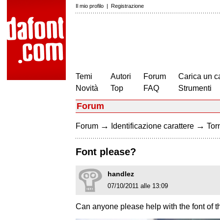
Il mio profilo
|
Registrazione
Temi
Autori
Forum
Carica un c
Novità
Top
FAQ
Strumenti
Forum
→
→
Forum
Identificazione carattere
Torn
Font please?
handlez
07/10/2011 alle 13:09
Can anyone please help with the font of t