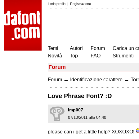
Il mio profilo
|
Registrazione
Temi
Autori
Forum
Carica un c
Novità
Top
FAQ
Strumenti
Forum
→
→
Forum
Identificazione carattere
Torn
Love Phrase Font? :D
lmp007
07/10/2011 alle 04:40
please can i get a little help? XOXOXO!