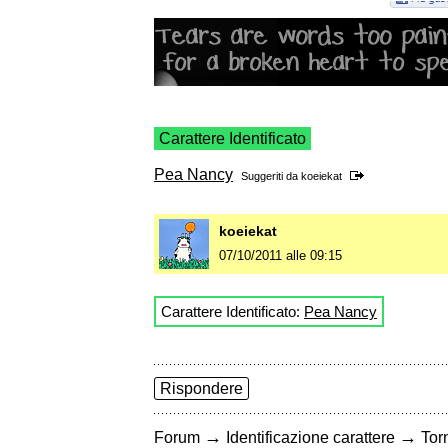
Carattere Identificato
Pea Nancy
Suggeriti da
koeiekat
koeiekat
07/10/2011 alle 09:15
Carattere Identificato:
Pea Nancy
Rispondere
→
→
Forum
Identificazione carattere
Torn