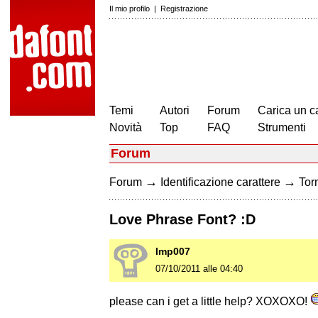
Il mio profilo
|
Registrazione
Temi
Autori
Forum
Carica un c
Novità
Top
FAQ
Strumenti
Forum
→
→
Forum
Identificazione carattere
Torn
Love Phrase Font? :D
lmp007
07/10/2011 alle 04:40
please can i get a little help? XOXOXO!