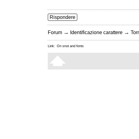
Rispondere
→
→
Forum
Identificazione carattere
Torn
Link:
On snot and fonts