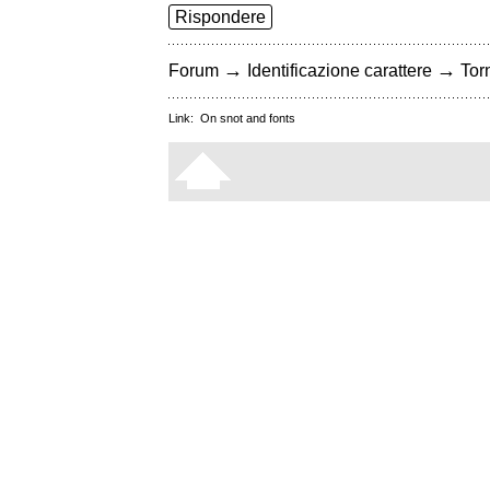
Rispondere
→
→
Forum
Identificazione carattere
Torn
Link:
On snot and fonts