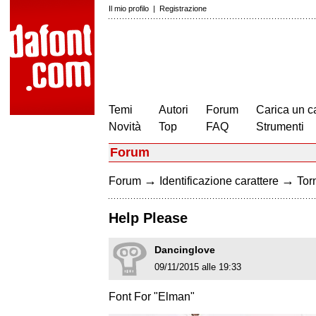
Il mio profilo
|
Registrazione
Temi
Autori
Forum
Carica un c
Novità
Top
FAQ
Strumenti
Forum
→
→
Forum
Identificazione carattere
Torn
Help Please
Dancinglove
09/11/2015 alle 19:33
Font For "Elman"