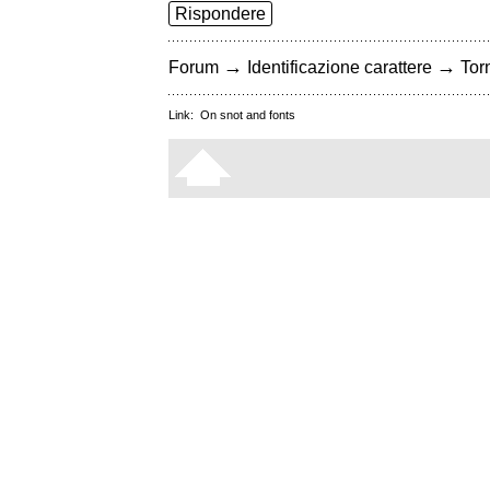
Rispondere
→
→
Forum
Identificazione carattere
Torn
Link:
On snot and fonts