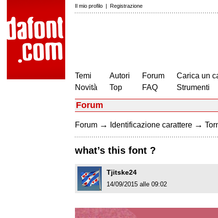
Il mio profilo
|
Registrazione
Temi
Autori
Forum
Carica un c
Novità
Top
FAQ
Strumenti
Forum
→
→
Forum
Identificazione carattere
Torn
what’s this font ?
Tjitske24
14/09/2015 alle 09:02