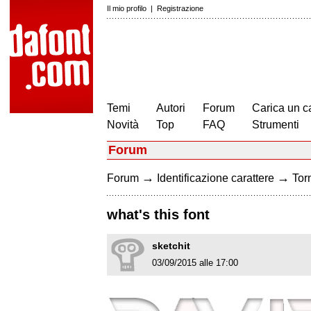
Il mio profilo
|
Registrazione
Temi
Autori
Forum
Carica un c
Novità
Top
FAQ
Strumenti
Forum
→
→
Forum
Identificazione carattere
Torn
what's this font
sketchit
03/09/2015 alle 17:00