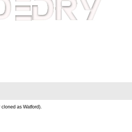
 cloned as Watford).