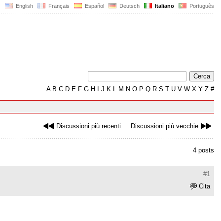
English
Français
Español
Deutsch
Italiano
Português
A
B
C
D
E
F
G
H
I
J
K
L
M
N
O
P
Q
R
S
T
U
V
W
X
Y
Z
#
Discussioni più recenti
Discussioni più vecchie
4 posts
#1
Cita