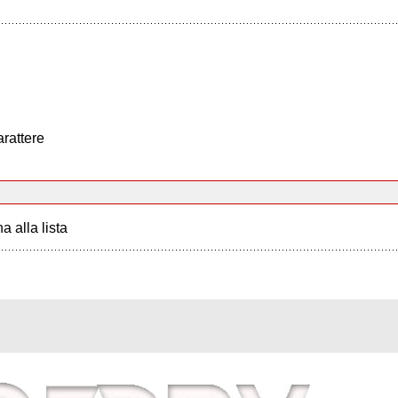
arattere
a alla lista