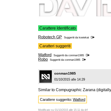
Carattere Identificato
Robotech GP
Suggeriti da
koeiekat
Caratteri suggeriti
Watford
Suggeriti da
conman1985
Robo
Suggeriti da
conman1985
conman1985
01/10/2015 alle 14:29
Similar to Compugraphic Zarana (digitally
Carattere suggerito:
Watford
Modificato su 01/10/2015 alle 15:11 da drf