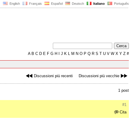
English
Français
Español
Deutsch
Italiano
Português
A
B
C
D
E
F
G
H
I
J
K
L
M
N
O
P
Q
R
S
T
U
V
W
X
Y
Z
#
Discussioni più recenti
Discussioni più vecchie
1 post
#1
Cita