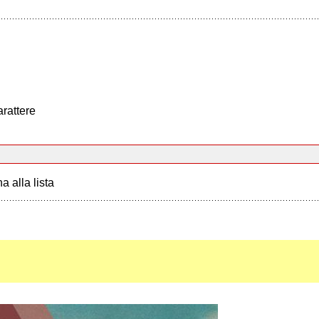
arattere
a alla lista