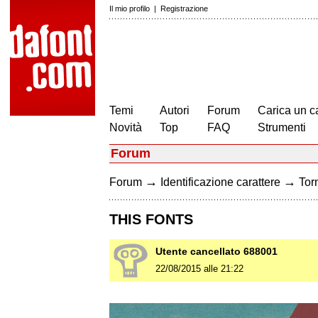
Il mio profilo
|
Registrazione
Temi
Autori
Forum
Carica un c
Novità
Top
FAQ
Strumenti
Forum
→
→
Forum
Identificazione carattere
Torn
THIS FONTS
Utente cancellato 688001
22/08/2015 alle 21:22