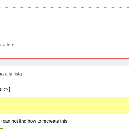
arattere
a alla lista
 :~)
t i can not find how to recreate this.