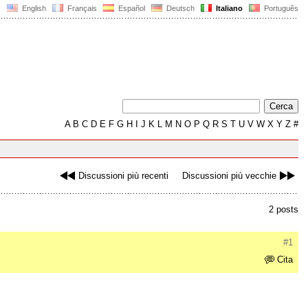
English
Français
Español
Deutsch
Italiano
Português
A
B
C
D
E
F
G
H
I
J
K
L
M
N
O
P
Q
R
S
T
U
V
W
X
Y
Z
#
Discussioni più recenti
Discussioni più vecchie
2 posts
#1
Cita