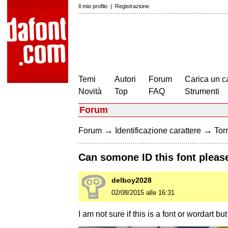
Il mio profilo
|
Registrazione
Temi
Autori
Forum
Carica un c
Novità
Top
FAQ
Strumenti
Forum
→
→
Forum
Identificazione carattere
Torn
Can somone ID this font please
delboy2028
02/08/2015 alle 16:31
I am not sure if this is a font or wordart bu