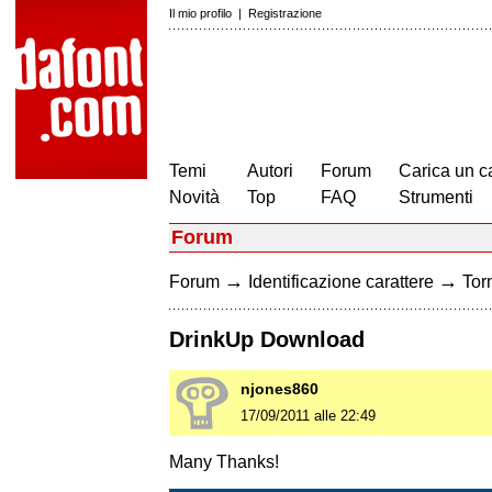
Il mio profilo
|
Registrazione
Temi
Autori
Forum
Carica un c
Novità
Top
FAQ
Strumenti
Forum
→
→
Forum
Identificazione carattere
Torn
DrinkUp Download
njones860
17/09/2011 alle 22:49
Many Thanks!