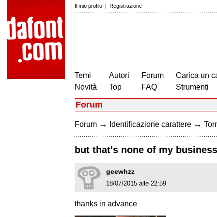
Il mio profilo
|
Registrazione
Temi
Autori
Forum
Carica un c
Novità
Top
FAQ
Strumenti
Forum
→
→
Forum
Identificazione carattere
Torn
but that's none of my busines
geewhzz
18/07/2015 alle 22:59
thanks in advance