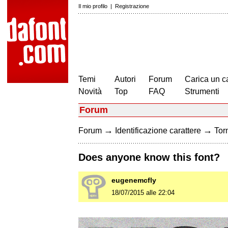
Il mio profilo
|
Registrazione
Temi
Autori
Forum
Carica un c
Novità
Top
FAQ
Strumenti
Forum
→
→
Forum
Identificazione carattere
Torn
Does anyone know this font?
eugenemcfly
18/07/2015 alle 22:04