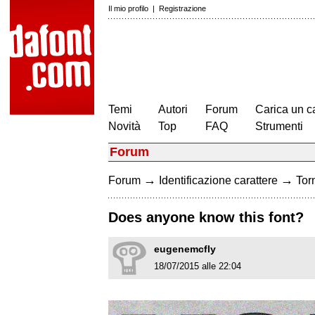
Il mio profilo
|
Registrazione
Temi
Autori
Forum
Carica un c
Novità
Top
FAQ
Strumenti
Forum
→
→
Forum
Identificazione carattere
Torn
Does anyone know this font?
eugenemcfly
18/07/2015 alle 22:04