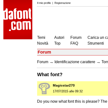
Il mio profilo
|
Registrazione
Temi
Autori
Forum
Carica un c
Novità
Top
FAQ
Strumenti
Forum
→
→
Forum
Identificazione carattere
Torn
What font?
Magicstar270
17/07/2015 alle 09:32
Do you now what font this is please? The 