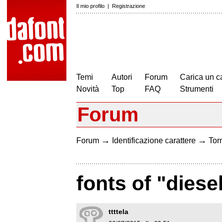
Il mio profilo
|
Registrazione
Temi
Autori
Forum
Carica un c
Novità
Top
FAQ
Strumenti
Forum
→
→
Forum
Identificazione carattere
Torn
fonts of "dies
ttttela