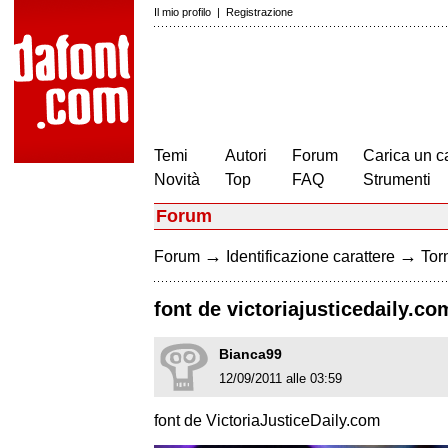
Il mio profilo
|
Registrazione
Temi
Autori
Forum
Carica un c
Novità
Top
FAQ
Strumenti
Forum
→
→
Forum
Identificazione carattere
Torn
font de victoriajusticedaily.co
Bianca99
12/09/2011 alle 03:59
font de VictoriaJusticeDaily.com