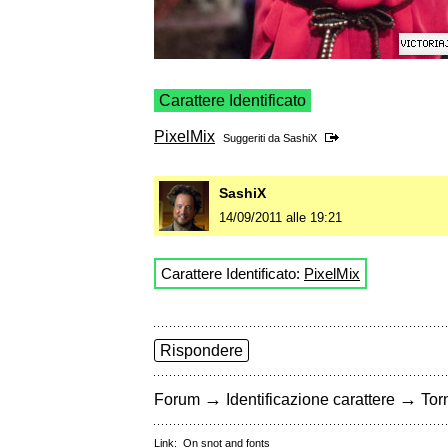
Carattere Identificato
PixelMix
Suggeriti da
SashiX
SashiX
14/09/2011 alle 19:21
Carattere Identificato:
PixelMix
Rispondere
→
→
Forum
Identificazione carattere
Torn
Link:
On snot and fonts