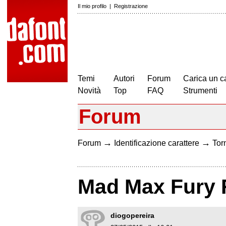
Il mio profilo
|
Registrazione
Temi
Autori
Forum
Carica un c
Novità
Top
FAQ
Strumenti
Forum
→
→
Forum
Identificazione carattere
Torn
Mad Max Fury 
diogopereira