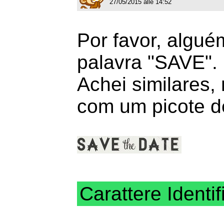
27/05/2015 alle 14:52
Por favor, algu
palavra "SAVE".
Achei similares,
com um picote de
Carattere Identif