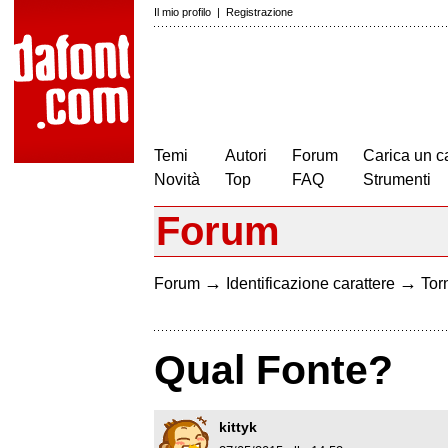
Il mio profilo
|
Registrazione
Temi
Autori
Forum
Carica un c
Novità
Top
FAQ
Strumenti
Forum
→
→
Forum
Identificazione carattere
Torn
Qual Fonte?
kittyk