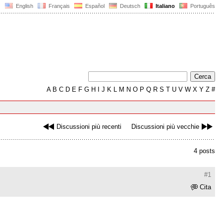
English
Français
Español
Deutsch
Italiano
Português
A
B
C
D
E
F
G
H
I
J
K
L
M
N
O
P
Q
R
S
T
U
V
W
X
Y
Z
#
Discussioni più recenti
Discussioni più vecchie
4 posts
#1
Cita