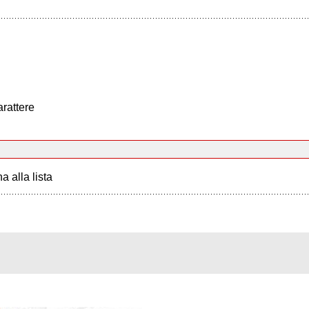
arattere
a alla lista