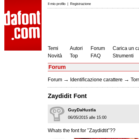
Il mio profilo
|
Registrazione
Temi
Autori
Forum
Carica un c
Novità
Top
FAQ
Strumenti
Forum
→
→
Forum
Identificazione carattere
Torn
Zaydidit Font
GuyDaHustla
06/05/2015 alle 15:00
Whats the font for "Zaydidtit"??