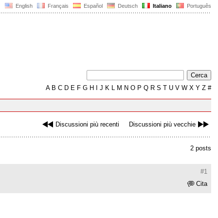
English
Français
Español
Deutsch
Italiano
Português
A
B
C
D
E
F
G
H
I
J
K
L
M
N
O
P
Q
R
S
T
U
V
W
X
Y
Z
#
Discussioni più recenti
Discussioni più vecchie
2 posts
#1
Cita