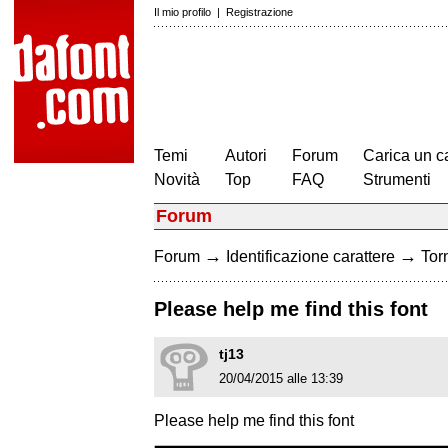
Il mio profilo
|
Registrazione
Temi
Autori
Forum
Carica un c
Novità
Top
FAQ
Strumenti
Forum
→
→
Forum
Identificazione carattere
Torn
Please help me find this font
tj13
20/04/2015 alle 13:39
Please help me find this font