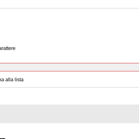
arattere
a alla lista