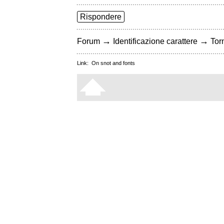
Rispondere
→
→
Forum
Identificazione carattere
Torn
Link:
On snot and fonts