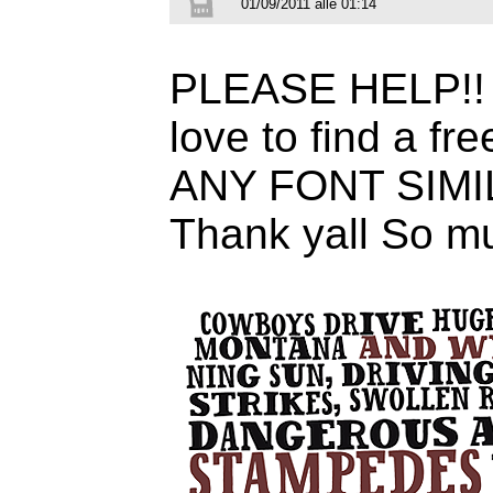
01/09/2011 alle 01:14
PLEASE HELP!! Th
love to find a fr
ANY FONT SIM
Thank yall So m