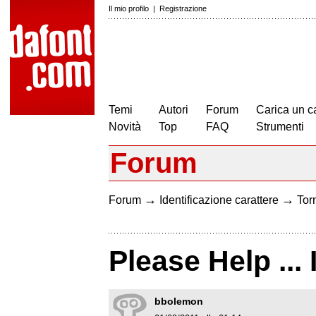
Il mio profilo
|
Registrazione
Temi
Autori
Forum
Carica un c
Novità
Top
FAQ
Strumenti
Forum
→
→
Forum
Identificazione carattere
Torn
Please Help ... 
bbolemon