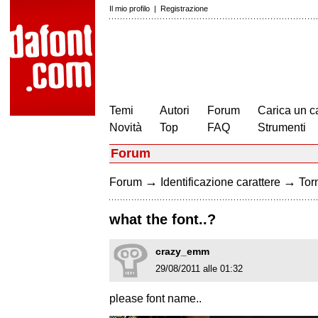
Il mio profilo
|
Registrazione
Temi
Autori
Forum
Carica un c
Novità
Top
FAQ
Strumenti
Forum
→
→
Forum
Identificazione carattere
Torn
what the font..?
crazy_emm
29/08/2011 alle 01:32
please font name..