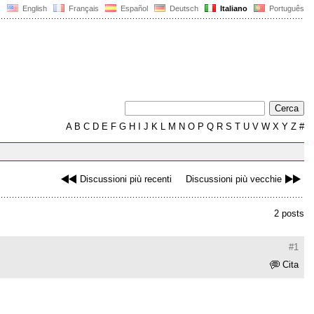
English
Français
Español
Deutsch
Italiano
Português
A
B
C
D
E
F
G
H
I
J
K
L
M
N
O
P
Q
R
S
T
U
V
W
X
Y
Z
#
Discussioni più recenti
Discussioni più vecchie
2 posts
#1
Cita