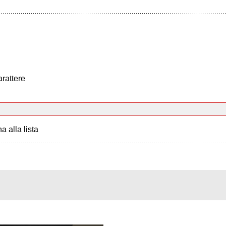
arattere
a alla lista