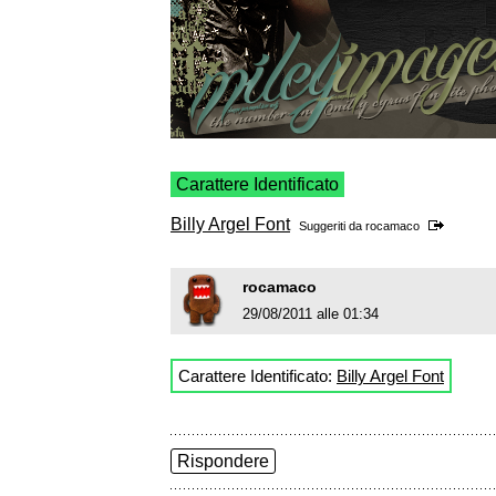
Carattere Identificato
Billy Argel Font
Suggeriti da
rocamaco
rocamaco
29/08/2011 alle 01:34
Carattere Identificato:
Billy Argel Font
Rispondere