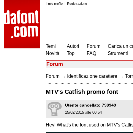
Il mio profilo
|
Registrazione
Temi
Autori
Forum
Carica un c
Novità
Top
FAQ
Strumenti
Forum
→
→
Forum
Identificazione carattere
Torn
MTV's Catfish promo font
Utente cancellato 798949
15/02/2015 alle 00:54
Hey! What's the font used on MTV's Catf