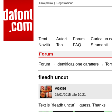
Il mio profilo
|
Registrazione
Temi
Autori
Forum
Carica un c
Novità
Top
FAQ
Strumenti
Forum
→
→
Forum
Identificazione carattere
Torn
fleadh uncut
VGK96
25/01/2015 alle 10:21
Text is "fleadh uncut", I guess. Thanks!