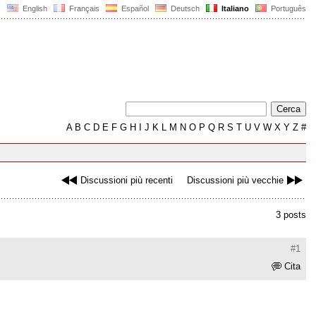
English
Français
Español
Deutsch
Italiano
Português
A
B
C
D
E
F
G
H
I
J
K
L
M
N
O
P
Q
R
S
T
U
V
W
X
Y
Z
#
Discussioni più recenti
Discussioni più vecchie
3 posts
#1
Cita