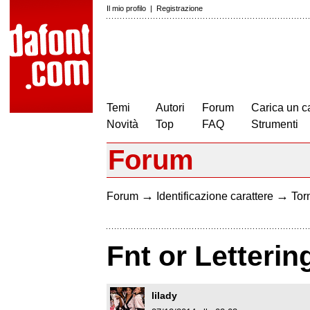
Il mio profilo
|
Registrazione
Temi
Autori
Forum
Carica un c
Novità
Top
FAQ
Strumenti
Forum
→
→
Forum
Identificazione carattere
Torn
Fnt or Letterin
lilady